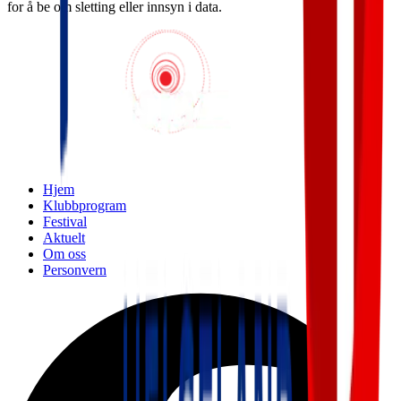
for å be om sletting eller innsyn i data.
Hjem
Klubbprogram
Festival
Aktuelt
Om oss
Personvern