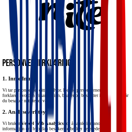
Personvernerklæring
1. Innledning
Vi tar personvernet ditt på alvor. Denne personvernerklæringen
forklarer hvordan vi samler inn, bruker og beskytter informasjon når
du besøker nettstedet vårt.
2. Analyseverktøy
Vi bruker
Vercel Web Analytics
for å samle inn anonym
informasjon om hvordan besøkende bruker nettstedet vårt. Dette