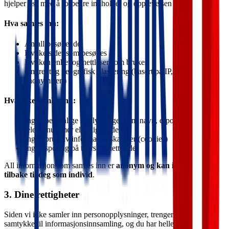
hjelper oss med å forbedre innholdet og opplevelsen på siden.
Hva samles inn:
Antall besøkende
Hvilke sider som besøkes
Hvilken enhet og nettleser som brukes
Omtrentlig geografisk plassering (basert på IP, men
anonymisert)
Hva
ikke
samles inn:
Ingen personlige opplysninger som navn, e-post,
telefonnummer eller lignende
Ingen bruk av informasjonskapsler (cookies)
Ingen sporing på tvers av nettsteder
All informasjon som samles inn er
anonym og kan ikke spores
tilbake til deg som individ
.
3. Dine rettigheter
Siden vi ikke samler inn personopplysninger, trenger du ikke gi
samtykke til informasjonsinnsamling, og du har heller ikke behov