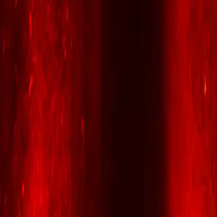
Klubbprogram
Festival
Aktuelt
Om oss
Hjem
Klubbprogram
Festival
Aktuelt
Om oss