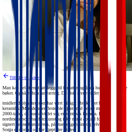
Tilbake til aktuelt
Man kan vel strengt tatt legge til forfatter også, da hun har gitt ut tre
bøker. Og så er hun ranværing. De siste årene er det
imidlertid blyanten som har vært flittigst i bruk. Det begynte med
keramikk. Men de aller fleste ble kjent med henne mot slutten av
2000-tallet, da hun utviklet seg enormt bak kamera. Det er ikke få
nordmenn som har fotokunst og ikke minst absurd fotografikk
signert denne kunstneren, på stueveggen sin, og selv Dronning
Sonja er storfan og har kjøpt fire bilder.