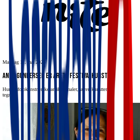
Mandag 11. mai 2026
Anne Gundersen er årets Festivalkunstner!
Hun er fotokunstner, keramiker, maler, lærer, kunstterapeut og
tegner.