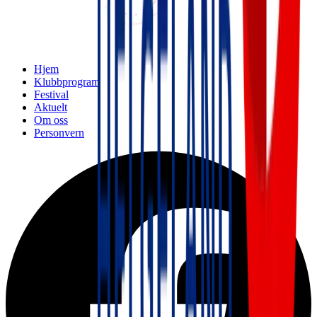
Hjem
Klubbprogram
Festival
Aktuelt
Om oss
Personvern