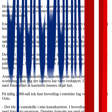
Hemnes Kunstforening er - i samarbeide med Hemnesjazz – veldig
stolte over å kunne presentere Anne Gundersen som årets
festivalkunstner.
Endelig kunne hun rydde plass i en alltid tettpakket kalender, slik at
hun kan komme til Hemnesberget og Lapphella på seinsommeren.
Selv etter nesten førti år som utøvende kunstner er Anne i stadig
søken etter utvikling og nye uttrykk. Under årets Hemnesjazz vil vi
få presentert et rikt utvalg av hennes spenstige billedkunst.
Det var i 2023 at hun tok hun opp igjen den mest basale formen for
kunstuttrykk. - Jeg begynte å tegne igjen. Siden den høsten har jeg
jobbet intenst, hver eneste dag, for å utvikle mitt eget uttrykk, sier
hun selv.
Anne er utdannet kunstlærer, kunstterapeut og har utallige kurs og
workshops bak seg der kamera har vært verktøyet. Det var også
med fotomediet at karrieren hennes skjøt fart.
På tidlig 2000-tall tok hun hovedfag i estetiske fag ved Høgskolen i
Oslo.
- Det ble et vannskille i min kunstkarriere. I hovedfaget jobbet jeg
med foto/foto-montasje. Deretter fortsatte jeg med ulike former for