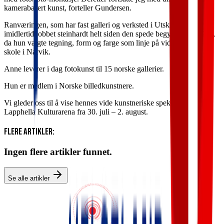
kamerabasert kunst, forteller Gundersen.
Ranværingen, som har fast galleri og verksted i Utskarpen, har
imidlertid jobbet steinhardt helt siden den spede begynnelse i 1974,
da hun valgte tegning, form og farge som linje på videregående
skole i Narvik.
Anne leverer i dag fotokunst til 15 norske gallerier.
Hun er medlem i Norske billedkunstnere.
Vi gleder oss til å vise hennes vide kunstneriske spekter på
Lapphella Kulturarena fra 30. juli – 2. august.
Flere Artikler:
Ingen flere artikler funnet.
Se alle artikler